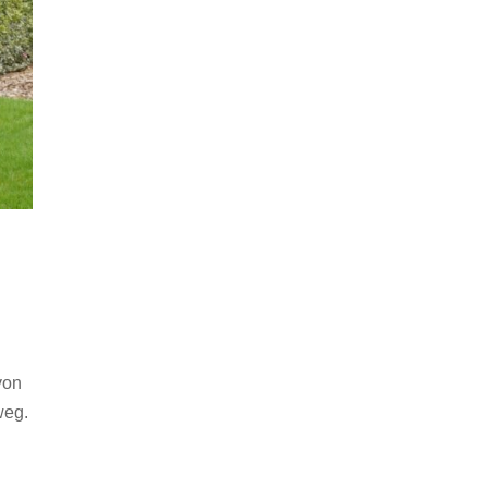
von
weg.